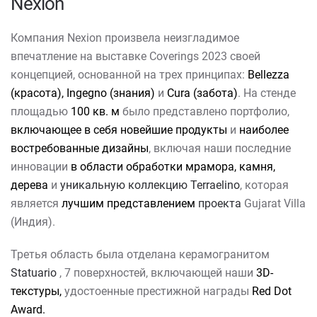
Nexion
Компания Nexion произвела неизгладимое
впечатление на выставке Coverings 2023 своей
концепцией, основанной на трех принципах:
Bellezza
(красота), Ingegno (знания)
и
Cura (забота)
. На стенде
площадью
100 кв. м
было представлено портфолио,
включающее в себя новейшие продукты
и
наиболее
востребованные дизайны
, включая наши последние
инновации
в области обработки мрамора, камня,
дерева
и
уникальную коллекцию Terraelino
, которая
является
лучшим представлением
проекта
Gujarat Villa
(Индия).
Третья область была отделана керамогранитом
Statuario
, 7 поверхностей, включающей наши
3D-
текстуры,
удостоенные престижной награды
Red Dot
Award.