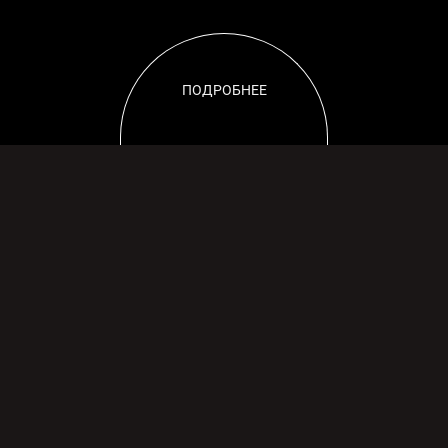
ПОДРОБНЕЕ
ШИРОКИЙ ВЫБОР ПОВЕРХНОСТЕЙ ИЗ КЕРАМОГРАНИТА
Для любого пространства
можно подобрать
подходящую поверхность