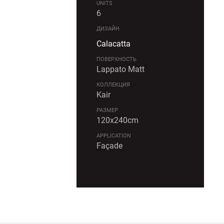
UNITS
6
ДИЗАЙН
Calacatta
ПОВЕРХНОСТЬ
Lappato Matt
КОЛЛЕКЦИЯ
Kair
РАЗМЕР
120x240cm
APPLICATION
Façade