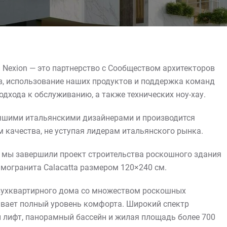
Nexion — это партнерство с Сообществом архитекторов
в, использование наших продуктов и поддержка команд
дхода к обслуживанию, а также технических ноу-хау.
учшими итальянскими дизайнерами и производится
м качества, не уступая лидерам итальянского рынка.
д, мы завершили проект строительства роскошного здания
могранита Calacatta размером 120×240 см.
двухквартирного дома со множеством роскошных
ивает полный уровень комфорта. Широкий спектр
й лифт, панорамный бассейн и жилая площадь более 700