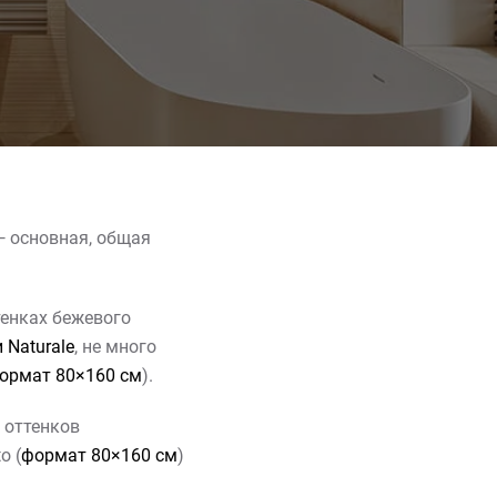
 основная, общая
тенках бежевого
 Naturale
, не много
ормат 80×160 см
).
 оттенков
o (
формат 80×160 см
)