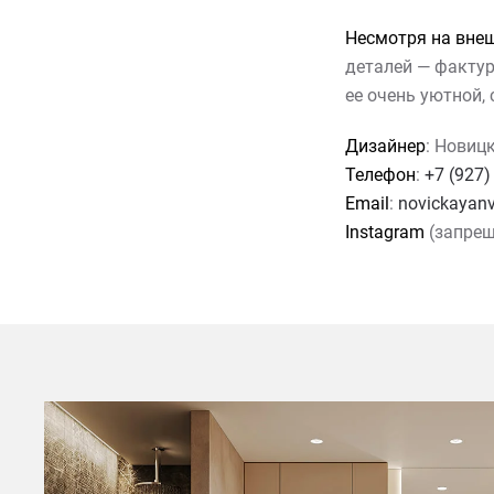
Несмотря на вне
деталей — фактур
ее очень уютной,
Дизайнер
: Новиц
Телефон
:
+7 (927)
Email
:
novickayan
Instagram
(запреще