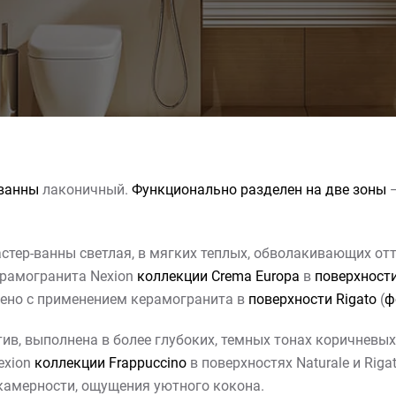
-ванны
лаконичный.
Функционально разделен на две зоны
—
стер-ванны светлая, в мягких теплых, обволакивающих от
ерамогранита Nexion
коллекции Crema Europa
в
поверхности
ено с применением керамогранита в
поверхности Rigato
(
ф
ив, выполнена в более глубоких, темных тонах коричневых
exion
коллекции Frappuccino
в поверхностях Naturale и Rigat
камерности, ощущения уютного кокона.