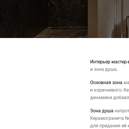
Интерьер мастер
и зона душа.
Основная зона
ма
и коричневого, К
динамики добавл
Зона душа
напрот
Керамогранита N
для придания ей 