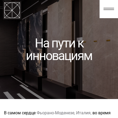
123
На пути к
инновациям
В самом сердце
Фьорано-Моденезе, Италия,
во время