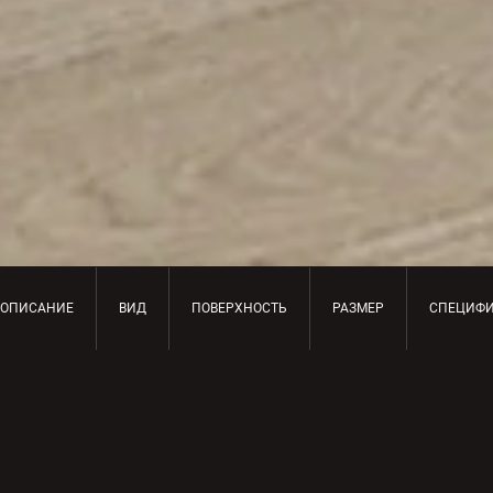
ОПИСАНИЕ
ВИД
ПОВЕРХНОСТЬ
РАЗМЕР
СПЕЦИФ
ОПИСАНИЕ ПРОДУКТА
Квинтэссенция престижа