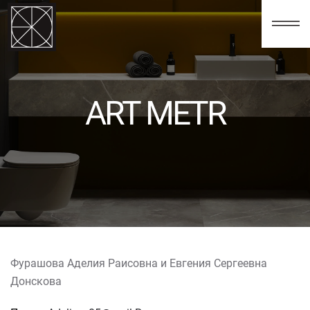
123
ART METR
Фурашова Аделия Раисовна и Евгения Сергеевна
Донскова