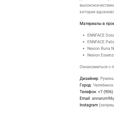
высококачествен
которая вдохновл
Материалы в прое
ENNFACE Dolom
ENNFACE Palis
Nexion Runa N
Nexion Essenz
Ознакомиться с п
Дизайнер
: Румян
Город
: Челябинск
Телефон
:
+7 (906)
Email
:
annarum96@
Instagram
(запрещ