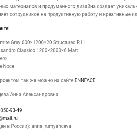
ных материалов и продуманного дизайна создает уникаль
яет сотрудников на продуктивную работу и креативные ид
кте:
ite Grey 600×1200×20 Structured R11
sandro Classico 1200×2800×6 Matt
ero
e Noce
роектом так же можно на сайте
ENNFACE
.
цева Анна Александровна
 850-93-49
mail.ru
ен в России): anna_rumyanceva_