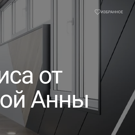
ИЗБРАННОЕ
иса от
вой Анны