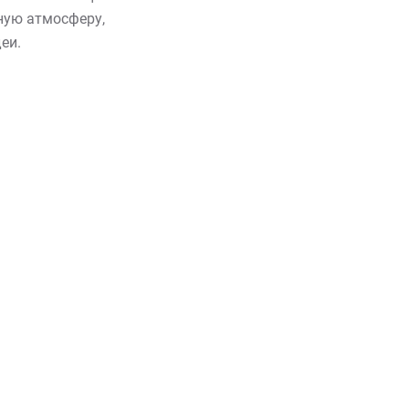
ную атмосферу,
еи.