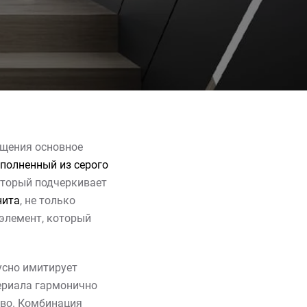
щения основное
ыполненный из серого
оторый подчеркивает
нита
, не только
элемент, который
усно имитирует
териала гармонично
тво. Комбинация