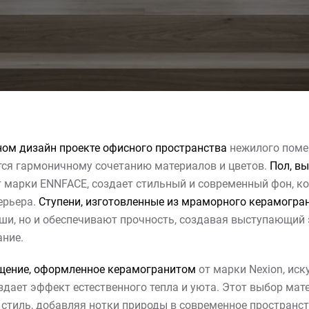
ом дизайн проекте офисного пространства
нежилого поме
тся гармоничному сочетанию материалов и цветов.
Пол, в
 марки ENNFACE, создает стильный и современный фон, к
ерьера.
Ступени, изготовленные из мраморного керамогра
и, но и обеспечивают прочность, создавая выступающий 
ание.
щение, оформленное керамогранитом
от марки Nexion, иск
оздает эффект естественного тепла и уюта. Этот выбор ма
стиль, добавляя нотки природы в современное пространс