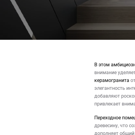
В этом амбициозн
внимание уделяе
керамогранита
от
элегантность инт
добавляют роскош
привлекает вним
Переходное поме
древесину, что с
дополняет общий 