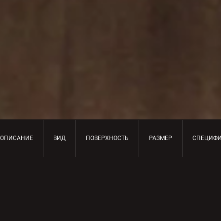
ОПИСАНИЕ
ВИД
ПОВЕРХНОСТЬ
РАЗМЕР
СПЕЦИФ
ОПИСАНИЕ ПРОДУКТА
Квинтэссенция престижа